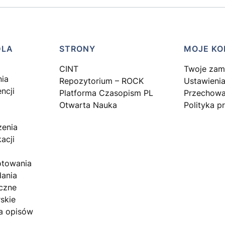
DLA
STRONY
MOJE KO
CINT
Twoje zam
nia
Repozytorium – ROCK
Ustawienia
encji
Platforma Czasopism PL
Przechowa
Otwarta Nauka
Polityka p
zenia
acji
otowania
dania
czne
skie
a opisów