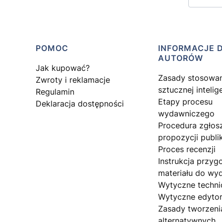
Linki w stopce
POMOC
INFORMACJE 
AUTORÓW
Jak kupować?
Zasady stosowa
Zwroty i reklamacje
sztucznej intelig
Regulamin
Etapy procesu
Deklaracja dostępności
wydawniczego
Procedura zgłos
propozycji publik
Proces recenzji
Instrukcja przyg
materiału do wy
Wytyczne techni
Wytyczne edytor
Zasady tworzeni
alternatywnych